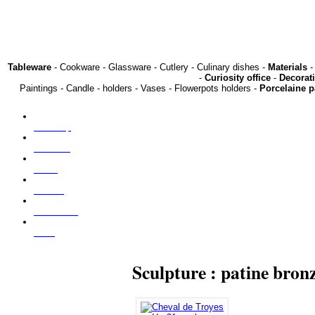
Tableware
- Cookware - Glassware - Cutlery - Culinary dishes -
Materials
-
-
Curiosity office
-
Decorat
Paintings - Candle - holders - Vases - Flowerpots holders -
Porcelaine p
Our shop
About us
Press
Find us
Contact us
NEW
Sculpture : patine bronz