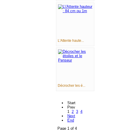
L'Attente haute...
Décrocher les é...
Start
Prev
1
2
3
4
Next
End
Page 1 of 4