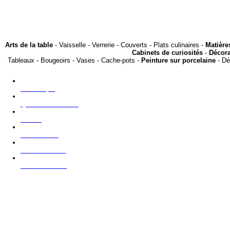
Arts de la table
- Vaisselle - Verrerie - Couverts - Plats culinaires -
Matière
Cabinets de curiosités
-
Décora
Tableaux - Bougeoirs - Vases - Cache-pots -
Peinture sur porcelaine
- Dé
La boutique
Qui sommes nous?
Presse
Nous trouver
Contacter nous
NOUVEAUTES