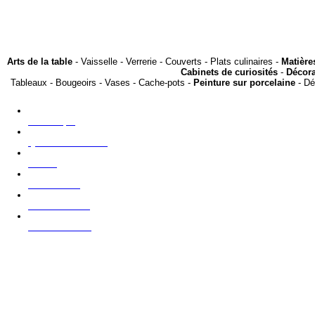
Arts de la table
- Vaisselle - Verrerie - Couverts - Plats culinaires -
Matière
Cabinets de curiosités
-
Décora
Tableaux - Bougeoirs - Vases - Cache-pots -
Peinture sur porcelaine
- Dé
La boutique
Qui sommes nous?
Presse
Nous trouver
Contacter nous
NOUVEAUTES