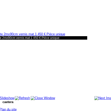
nte 2mx90cm vernis mat.1 450 €.Pièce unique
caetera
Plan du site