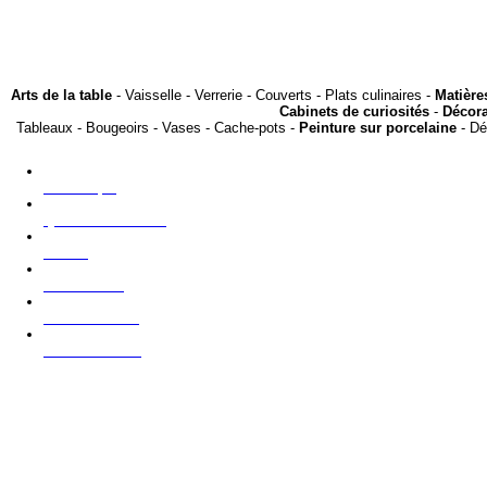
Arts de la table
- Vaisselle - Verrerie - Couverts - Plats culinaires -
Matière
Cabinets de curiosités
-
Décora
Tableaux - Bougeoirs - Vases - Cache-pots -
Peinture sur porcelaine
- Dé
La boutique
Qui sommes nous?
Presse
Nous trouver
Contacter nous
NOUVEAUTES